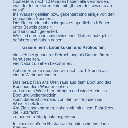
Spätestens nach 10 Minuten haben alle verstanden,
was der Instruktor meinte mit: „Ihr werdet sowieso alle
nass!“
Ins Wasser gefallen bzw. gekentert sind einige von den
begnadeten Sportlern.
Die Skifreunde haben ihr ganzes sportliches Können
unter Beweis gestellt
und sind nicht gekentert.
Wir sind durch ein ausgewiesenes Naturschutzgebiet
gefahren und haben neben
Graureihern, Entenküken und Krokodilen
,
die sich bei genauerer Betrachtung als Baumstämme
herausstellten,
viel Natur zu sehen bekommen.
Auf der Strecke mussten wir nach ca. 1 Stunde an
einem Wehr ausbooten.
Das heißt: Ran ans Ufer, raus aus dem Boot und das
Boot aus dem Wasser ziehen
und um das Wehr herumtragen und wieder rein ins
Boot und weiterpaddeln.
Auch dabei ist niemand von den Skifreunden ins
Wasser gefallen.
Am Ziel angekommen, haben wir mit einem Fahrdienst
die Rückfahrt
zu unserem Startpunkt angetreten.
In einem schönen Restaurant konnten wir uns dann
Stärken