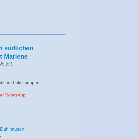
m südlichen
t Marlene
etter)
latz am Lokschuppen.
 per WhatsApp
-Dahlhausen
.