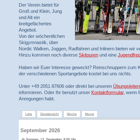
Der Verein bietet für
Groß und Klein, Jung
und Alt ein
breitgefächertes
Angebot.
Von der wöchentlichen
Skigymnastik, über
Nordic Walken, Joggen, Radfahren und Inlinern bieten wir ve
Hinzu kommen noch diverse
Skitouren
und eine
Jugendfrei
Haben wir Euer Interesse geweckt? Reinschnuppern zum K
der verschiedenen Sportangebote kostet bei uns nichts.
Unter +49 2051 87606 oder direkt bei unseren
Übungsleiter
informieren. Oder Ihr benutzt unser
Kontaktformular
, wenn 
Anregungen habt.
Liste
Detailansicht
Woche
Monat
September 2026
Sonntag, 13. September, 9:00 Uhr