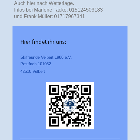
Auch hier nach Wetterlage.
Infos bei Marlene Tacke: 015124503183
und Frank Müller: 01717967341
Hier findet ihr uns:
Skifreunde Velbert 1986 e.V.
Postfach 101032
42510 Velbert