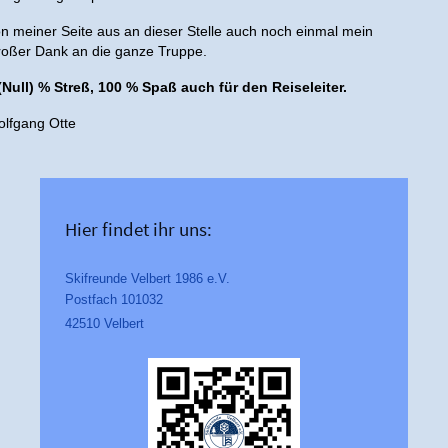
n meiner Seite aus an dieser Stelle auch noch einmal mein
oßer Dank an die ganze Truppe.
(Null) % Streß, 100 % Spaß auch für den Reiseleiter.
lfgang Otte
Hier findet ihr uns:
Skifreunde Velbert 1986 e.V.
Postfach 101032
42510 Velbert