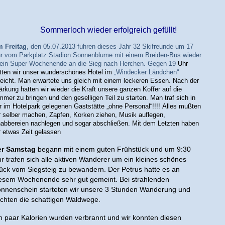
Sommerloch wieder erfolgreich gefüllt!
m Freitag
, den 05.07.2013 fuhren dieses Jahr 32 Skifreunde um 17
r vom Parkplatz Stadion Sonnenblume mit einem Breiden-Bus wieder
 ein Super Wochenende an die Sieg nach Herchen. Gegen 19
Uhr
tten wir unser wunderschönes Hotel im
„Windecker Ländchen“
reicht.
Man erwartete uns gleich mit einem leckeren Essen. Nach der
ärkung hatten wir wieder die Kraft unsere ganzen Koffer auf die
mmer zu bringen und den geselligen Teil zu starten. Man traf sich in
r im Hotelpark gelegenen Gaststätte „ohne Personal“!!!!
Alles mußten
r selber machen, Zapfen, Korken ziehen, Musik auflegen,
abbereien nachlegen und sogar abschließen. Mit dem Letzten haben
r etwas Zeit gelassen
er Samstag
begann mit einem guten Frühstück und um 9:30
r trafen sich alle aktiven Wanderer um ein kleines schönes
ück vom Siegsteig zu bewandern. Der Petrus hatte es an
esem Wochenende sehr gut gemeint. Bei strahlenden
nnenschein starteten wir unsere 3 Stunden Wanderung und
chten die schattigen Waldwege.
n paar Kalorien wurden verbrannt und wir konnten diesen