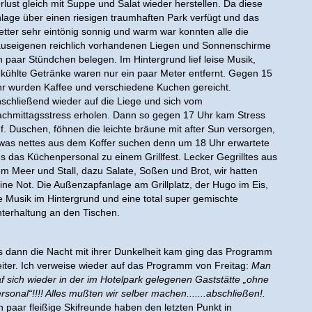
rlust gleich mit Suppe und Salat wieder herstellen. Da diese
lage über einen riesigen traumhaften Park verfügt und das
tter sehr eintönig sonnig und warm war konnten alle die
useigenen reichlich vorhandenen Liegen und Sonnenschirme
n paar Stündchen belegen. Im Hintergrund lief leise Musik,
kühlte Getränke waren nur ein paar Meter entfernt. Gegen 15
r wurden Kaffee und verschiedene Kuchen gereicht.
schließend wieder auf die Liege und sich vom
chmittagsstress erholen. Dann so gegen 17 Uhr kam Stress
f. Duschen, föhnen die leichte bräune mit after Sun versorgen,
was nettes aus dem Koffer suchen denn um 18 Uhr erwartete
s das Küchenpersonal zu einem Grillfest. Lecker Gegrilltes aus
m Meer und Stall, dazu Salate, Soßen und Brot, wir hatten
ine Not. Die Außenzapfanlage am Grillplatz, der Hugo im Eis,
e Musik im Hintergrund und eine total super gemischte
nterhaltung an den Tischen.
s dann die Nacht mit ihrer Dunkelheit kam ging das Programm
iter. Ich verweise wieder auf das Programm von Freitag:
Man
af sich wieder in der im Hotelpark gelegenen Gaststätte „ohne
rsonal“!!!! Alles mußten wir selber machen.......abschließen!.
n paar fleißige Skifreunde haben den letzten Punkt in