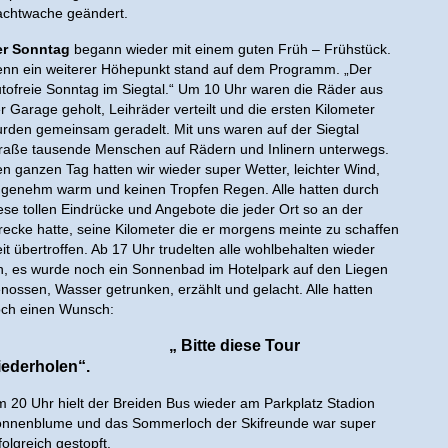
chtwache geändert.
er Sonntag
begann wieder mit einem guten Früh – Frühstück.
nn ein weiterer Höhepunkt stand auf dem Programm. „Der
tofreie Sonntag im Siegtal.“ Um 10 Uhr waren die Räder aus
r Garage geholt, Leihräder verteilt und die ersten Kilometer
rden gemeinsam geradelt. Mit uns waren auf der Siegtal
raße tausende Menschen auf Rädern und Inlinern unterwegs.
n ganzen Tag hatten wir wieder super Wetter, leichter Wind,
genehm warm und keinen Tropfen Regen. Alle hatten durch
ese tollen Eindrücke und Angebote die jeder Ort so an der
recke hatte, seine Kilometer die er morgens meinte zu schaffen
it übertroffen. Ab 17 Uhr trudelten alle wohlbehalten wieder
n, es wurde noch ein Sonnenbad im Hotelpark auf den Liegen
nossen, Wasser getrunken, erzählt und gelacht. Alle hatten
ch einen Wunsch:
„ Bitte diese Tour
iederholen“.
 20 Uhr hielt der Breiden Bus wieder am Parkplatz Stadion
nnenblume und das Sommerloch der Skifreunde war super
folgreich gestopft.